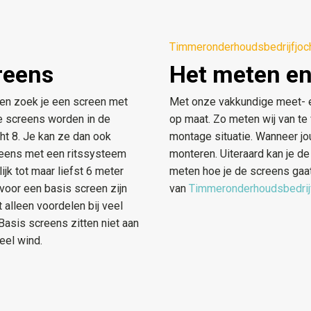
Timmeronderhoudsbedrijfjoc
reens
Het meten en
 en zoek je een screen met
Met onze vakkundige meet- e
e screens worden in de
op maat. Zo meten wij van te
cht 8. Je kan ze dan ook
montage situatie. Wanneer j
creens met een ritssysteem
monteren. Uiteraard kan je de
jk tot maar liefst 6 meter
meten hoe je de screens gaat 
oor een basis screen zijn
van
Timmeronderhoudsbedri
alleen voordelen bij veel
 Basis screens zitten niet aan
eel wind.