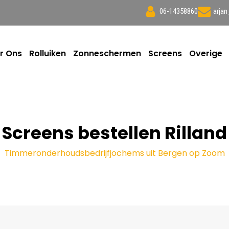
06-14358860
arja
r Ons
Rolluiken
Zonneschermen
Screens
Overige
Screens bestellen Rilland
Timmeronderhoudsbedrijfjochems uit Bergen op Zoom