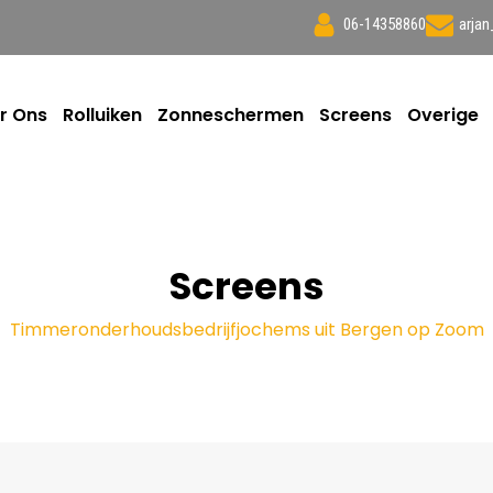
06-14358860
arja
r Ons
Rolluiken
Zonneschermen
Screens
Overige
Screens
Timmeronderhoudsbedrijfjochems uit Bergen op Zoom