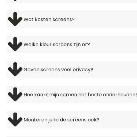
Screens reflecteren tot 90% van het zonlicht. Hierdo
zomerdagen. Je kunt hierbij nog gewoon naar buiten
Wat kosten screens?
De prijs van screens hangt af van het type screen
van € 618,-. Bereken direct online jouw prijs in onz
Welke kleur screens zijn er?
Binnen onze collectie screens vind je boordevol do
donkere kleur laat bijvoorbeeld minder licht en str
Geven screens veel privacy?
standaard kleuren of laat het frame coaten in een
Jazeker! Screens belemmeren het zicht van buiten na
Wanneer het buiten donker is en binnen brand er lich
Hoe kan ik mijn screen het beste onderhouden
afhankelijk van het type screendoek dat je kiest.
Screens hebben niet veel onderhoud nodig. Wil je
een zachte borstel, lauw water en groene zeep. Ge
Monteren jullie de screens ook?
waterafstotend zijn.