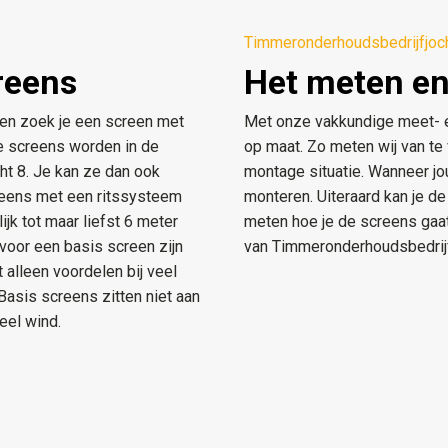
Timmeronderhoudsbedrijfjoc
reens
Het meten en
 en zoek je een screen met
Met onze vakkundige meet- e
e screens worden in de
op maat. Zo meten wij van te
cht 8. Je kan ze dan ook
montage situatie. Wanneer j
creens met een ritssysteem
monteren. Uiteraard kan je de
jk tot maar liefst 6 meter
meten hoe je de screens gaat 
oor een basis screen zijn
van Timmeronderhoudsbedrijf
alleen voordelen bij veel
 Basis screens zitten niet aan
eel wind.