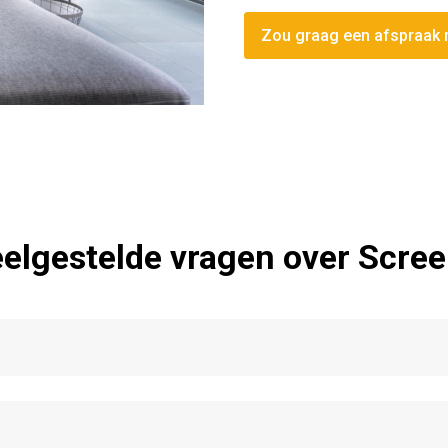
Zou graag een afspraak
elgestelde vragen over Scre
angs het raam naar boven en beneden beweegt. Het doek gl
en ze weinig ruimte in beslag.