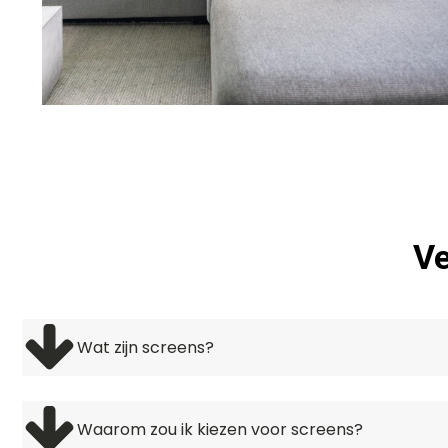
Ve
Wat zijn screens?
Een screen is een verticale zonwering dat strak l
beneden. Hierdoor zijn screens erg compact en nem
Waarom zou ik kiezen voor screens?