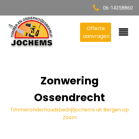
06-14358860
Offerte
aanvragen
Zonwering
Ossendrecht
Timmeronderhoudsbedrijfjochems uit Bergen op
Zoom